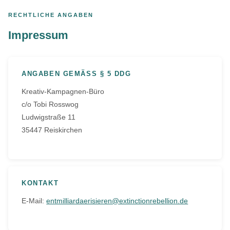
Zum
RECHTLICHE ANGABEN
Inhalt
springen
Impressum
ANGABEN GEMÄSS § 5 DDG
Kreativ-Kampagnen-Büro
c/o Tobi Rosswog
Ludwigstraße 11
35447 Reiskirchen
KONTAKT
E-Mail:
entmilliardaerisieren@extinctionrebellion.de