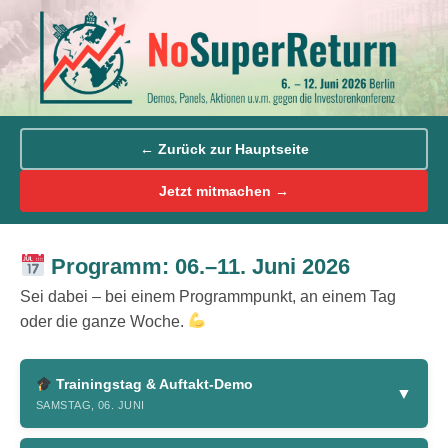
Z
u
m
I
n
h
a
← Zurück zur Hauptseite
l
Jetzt mitmachen →
t
s
p
Programm: 06.–11. Juni 2026
r
i
Sei dabei – bei einem Programmpunkt, an einem Tag
n
oder die ganze Woche.
g
e
n
Trainingstag & Auftakt-Demo
▼
SAMSTAG, 06. JUNI